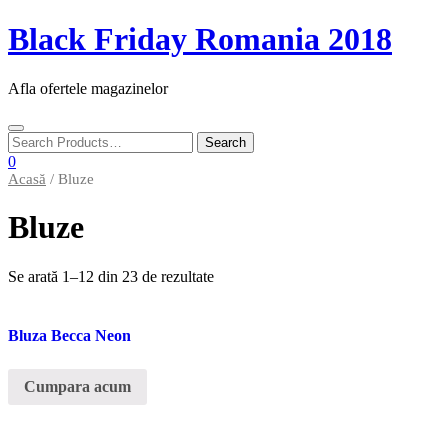
Skip
Black Friday Romania 2018
to
content
Afla ofertele magazinelor
Toggle
navigation
0
Acasă
/ Bluze
Bluze
Se arată 1–12 din 23 de rezultate
Bluza Becca Neon
Cumpara acum