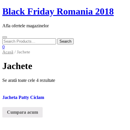
Skip
Black Friday Romania 2018
to
content
Afla ofertele magazinelor
Toggle
navigation
0
Acasă
/ Jachete
Jachete
Se arată toate cele 4 rezultate
Jacheta Patty Ciclam
Cumpara acum