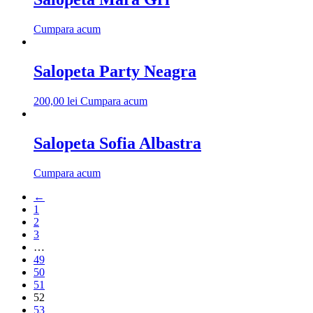
Cumpara acum
Salopeta Party Neagra
200,00
lei
Cumpara acum
Salopeta Sofia Albastra
Cumpara acum
←
1
2
3
…
49
50
51
52
53