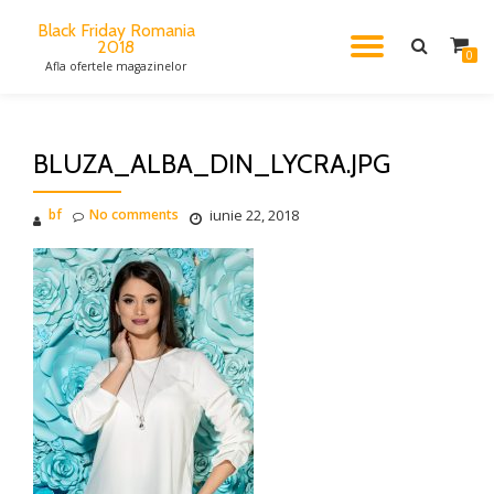
Black Friday Romania
2018
TOGGL
Skip
0
Afla ofertele magazinelor
to
content
NAVIG
BLUZA_ALBA_DIN_LYCRA.JPG
bf
No comments
iunie 22, 2018