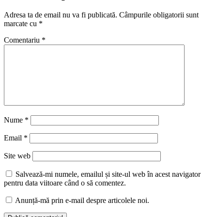
Adresa ta de email nu va fi publicată.
Câmpurile obligatorii sunt
marcate cu
*
Comentariu
*
Nume
*
Email
*
Site web
Salvează-mi numele, emailul și site-ul web în acest navigator
pentru data viitoare când o să comentez.
Anunță-mă prin e-mail despre articolele noi.