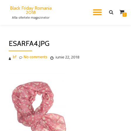
Black Friday Romania
2018
TOGGL
Skip
0
Afla ofertele magazinelor
to
content
NAVIG
ESARFA4.JPG
bf
No comments
iunie 22, 2018