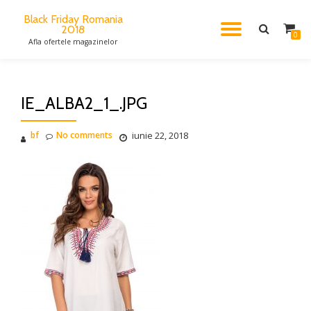
Black Friday Romania
2018
TOGGL
Skip
0
Afla ofertele magazinelor
to
content
NAVIG
IE_ALBA2_1_.JPG
bf
No comments
iunie 22, 2018