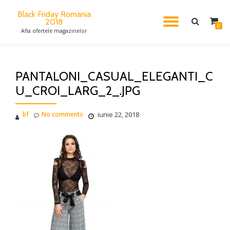
Black Friday Romania
2018
TOGGL
Skip
0
Afla ofertele magazinelor
to
content
NAVIG
PANTALONI_CASUAL_ELEGANTI_C
U_CROI_LARG_2_.JPG
bf
No comments
iunie 22, 2018