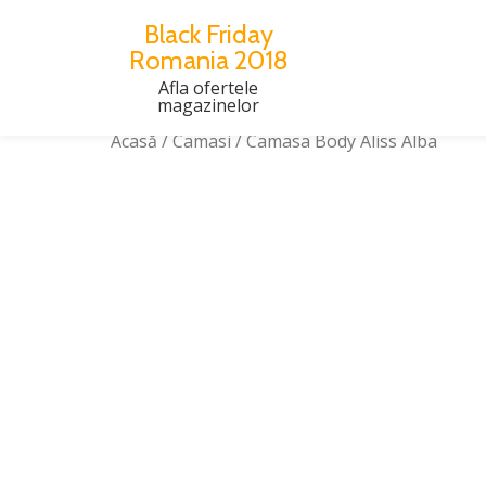
Black Friday
Romania 2018
Skip
to
Afla ofertele
magazinelor
content
Acasă
/
Camasi
/ Camasa Body Aliss Alba