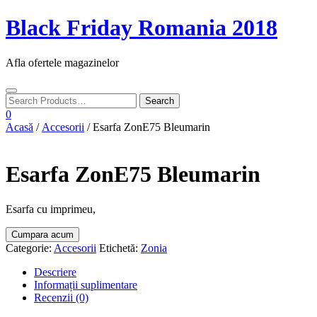
Skip
Black Friday Romania 2018
to
content
Afla ofertele magazinelor
Toggle
navigation
0
Acasă
/
Accesorii
/ Esarfa ZonE75 Bleumarin
Esarfa ZonE75 Bleumarin
Esarfa cu imprimeu,
Cumpara acum
Categorie:
Accesorii
Etichetă:
Zonia
Descriere
Informații suplimentare
Recenzii (0)