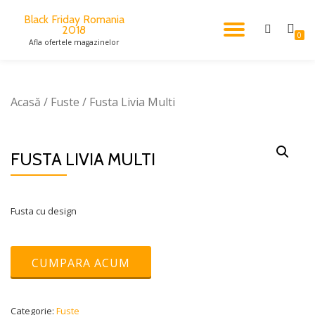
Black Friday Romania
2018
TOGGL
Skip
0
Afla ofertele magazinelor
to
content
NAVIG
Acasă
/
Fuste
/ Fusta Livia Multi
FUSTA LIVIA MULTI
Fusta cu design
CUMPARA ACUM
Categorie:
Fuste