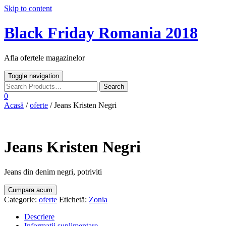
Skip to content
Black Friday Romania 2018
Afla ofertele magazinelor
Toggle navigation
0
Acasă
/
oferte
/ Jeans Kristen Negri
Jeans Kristen Negri
Jeans din denim negri, potriviti
Cumpara acum
Categorie:
oferte
Etichetă:
Zonia
Descriere
Informații suplimentare