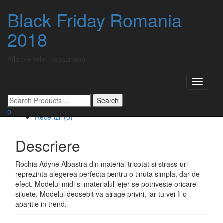
Skip
Acasă
/
oferte
/ Rochie Adyne Albastra
Black Friday Romania
to
content
2018
Rochie Adyne Albastra
Afla ofertele magazinelor
Rochia Adyne Albastra
Cumpara acum
Toggle
Categorie:
oferte
Etichetă:
Zonia
navigati
Descriere
Informații suplimentare
0
Recenzii (0)
Descriere
Rochia Adyne Albastra din material tricotat si strass-uri
reprezinta alegerea perfecta pentru o tinuta simpla, dar de
efect. Modelul midi si materialul lejer se potriveste oricarei
siluete. Modelul deosebit va atrage priviri, iar tu vei fi o
aparitie in trend.