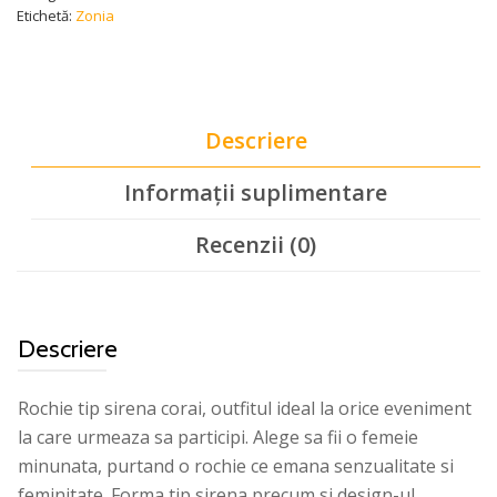
Etichetă:
Zonia
Descriere
Informații suplimentare
Recenzii (0)
Descriere
Rochie tip sirena corai, outfitul ideal la orice eveniment
la care urmeaza sa participi. Alege sa fii o femeie
minunata, purtand o rochie ce emana senzualitate si
feminitate. Forma tip sirena precum si design-ul