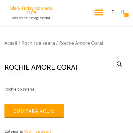
Black Friday Romania
2018
TOGGL
Skip
0
Afla ofertele magazinelor
to
content
NAVIG
Acasă
/
Rochii de seara
/ Rochie Amore Corai
ROCHIE AMORE CORAI
Rochie tip sirena
CUMPARA ACUM
Categorie:
Rochii de seara