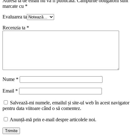
Adresa ta de email nu va fi publicată.
Câmpurile obligatorii sunt
marcate cu
*
Evaluarea ta
Recenzia ta
*
Nume
*
Email
*
Salvează-mi numele, emailul și site-ul web în acest navigator
pentru data viitoare când o să comentez.
Anunță-mă prin e-mail despre articolele noi.