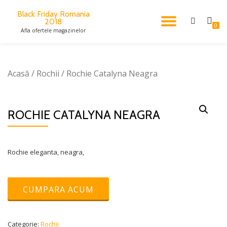
Black Friday Romania
2018
TOGGL
Skip
0
Afla ofertele magazinelor
to
content
NAVIG
Acasă
/
Rochii
/ Rochie Catalyna Neagra
ROCHIE CATALYNA NEAGRA
Rochie eleganta, neagra,
CUMPARA ACUM
Categorie:
Rochii