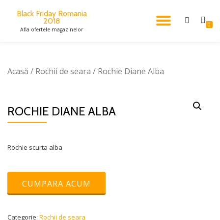
Black Friday Romania
2018
TOGGL
Skip
0
Afla ofertele magazinelor
to
content
NAVIG
Acasă
/
Rochii de seara
/ Rochie Diane Alba
ROCHIE DIANE ALBA
Rochie scurta alba
CUMPARA ACUM
Categorie:
Rochii de seara