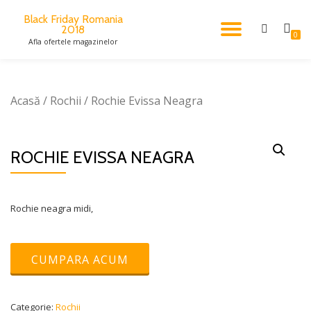
Black Friday Romania
2018
TOGGL
Skip
0
Afla ofertele magazinelor
to
content
NAVIG
Acasă
/
Rochii
/ Rochie Evissa Neagra
ROCHIE EVISSA NEAGRA
Rochie neagra midi,
CUMPARA ACUM
Categorie:
Rochii