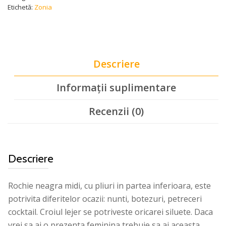
Etichetă:
Zonia
Descriere
Informații suplimentare
Recenzii (0)
Descriere
Rochie neagra midi, cu pliuri in partea inferioara, este
potrivita diferitelor ocazii: nunti, botezuri, petreceri
cocktail. Croiul lejer se potriveste oricarei siluete. Daca
vrei sa ai o prezenta feminina trebuie sa ai aceasta