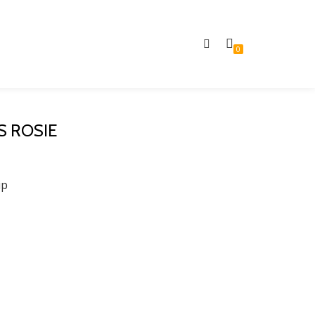
0
S ROSIE
ip