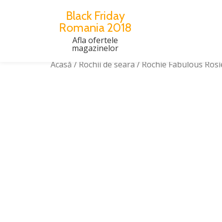
Black Friday
Romania 2018
Skip
to
Afla ofertele
magazinelor
content
Acasă
/
Rochii de seara
/ Rochie Fabulous Rosi