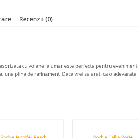
tare
Recenzii (0)
esorizata cu volane la umar este perfecta pentru evenimentel
a, una plina de rafinament. Daca vrei sa arati ca o adevarata 
Rochie Jennifer Peach
Rochie Callia Rosie