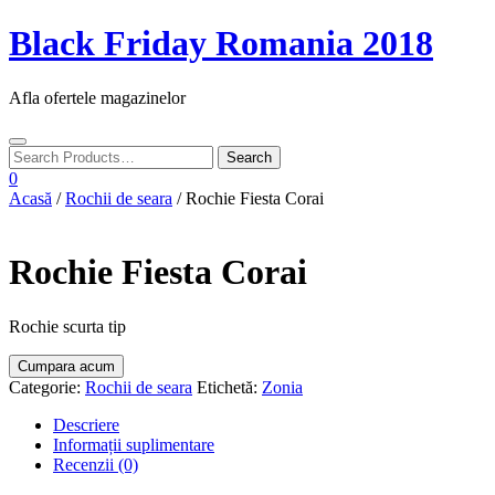
Skip
Black Friday Romania 2018
to
content
Afla ofertele magazinelor
Toggle
navigation
0
Acasă
/
Rochii de seara
/ Rochie Fiesta Corai
Rochie Fiesta Corai
Rochie scurta tip
Cumpara acum
Categorie:
Rochii de seara
Etichetă:
Zonia
Descriere
Informații suplimentare
Recenzii (0)