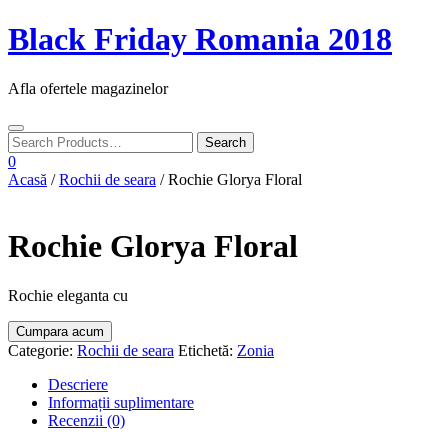
Skip
Black Friday Romania 2018
to
content
Afla ofertele magazinelor
Toggle
navigation
0
Acasă
/
Rochii de seara
/ Rochie Glorya Floral
Rochie Glorya Floral
Rochie eleganta cu
Cumpara acum
Categorie:
Rochii de seara
Etichetă:
Zonia
Descriere
Informații suplimentare
Recenzii (0)