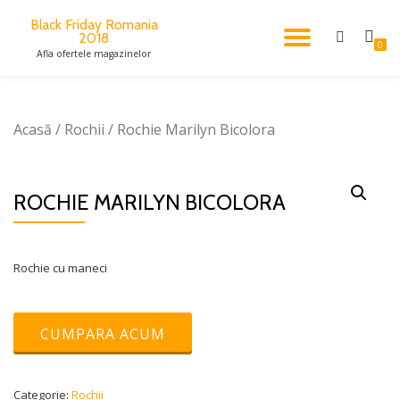
Black Friday Romania
2018
TOGGL
Skip
0
Afla ofertele magazinelor
to
content
NAVIG
Acasă
/
Rochii
/ Rochie Marilyn Bicolora
ROCHIE MARILYN BICOLORA
Rochie cu maneci
CUMPARA ACUM
Categorie:
Rochii