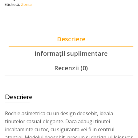
Etichetă:
Zonia
Descriere
Informații suplimentare
Recenzii (0)
Descriere
Rochie asimetrica cu un design deosebit, ideala
tinutelor casual-elegante. Daca adaugi tinutei
incaltaminte cu toc, cu siguranta vei fi in centrul
atentiei. Modelul deosebit, precum si design-ul lejer vor