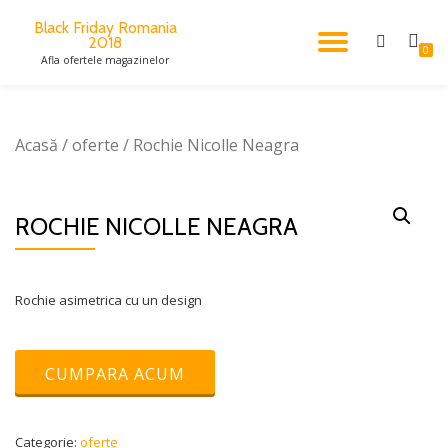
Black Friday Romania
2018
TOGGL
Skip
0
Afla ofertele magazinelor
to
content
NAVIG
Acasă
/
oferte
/ Rochie Nicolle Neagra
ROCHIE NICOLLE NEAGRA
Rochie asimetrica cu un design
CUMPARA ACUM
Categorie:
oferte