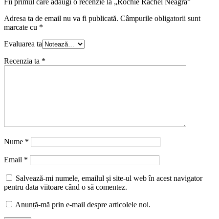
Fii primul care adaugi o recenzie la „Rochie Rachel Neagra”
Adresa ta de email nu va fi publicată.
Câmpurile obligatorii sunt
marcate cu
*
Evaluarea ta
Recenzia ta
*
Nume
*
Email
*
Salvează-mi numele, emailul și site-ul web în acest navigator
pentru data viitoare când o să comentez.
Anunță-mă prin e-mail despre articolele noi.