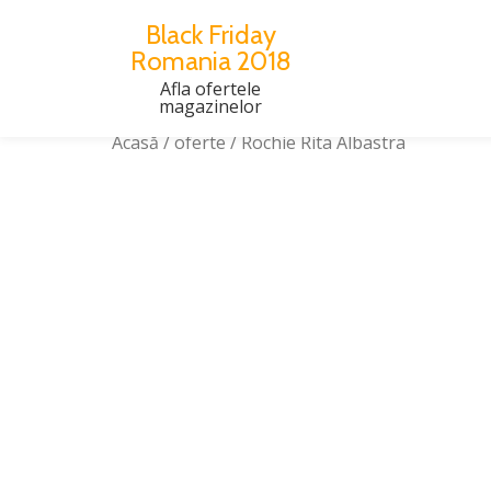
Black Friday
Romania 2018
Skip
to
Afla ofertele
magazinelor
content
Acasă
/
oferte
/ Rochie Rita Albastra