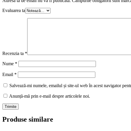
Adresa ta de email nu va fi publicată.
Câmpurile obligatorii sunt marc
Evaluarea ta
Recenzia ta
*
Nume
*
Email
*
Salvează-mi numele, emailul și site-ul web în acest navigator pent
Anunță-mă prin e-mail despre articolele noi.
Produse similare