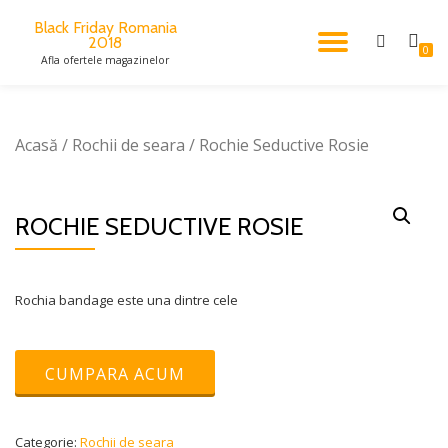
Black Friday Romania
2018
TOGGL
Skip
0
Afla ofertele magazinelor
to
content
NAVIG
Acasă
/
Rochii de seara
/ Rochie Seductive Rosie
ROCHIE SEDUCTIVE ROSIE
Rochia bandage este una dintre cele
CUMPARA ACUM
Categorie:
Rochii de seara