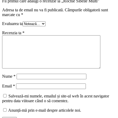
Fii primul care adaugi o recenzie la „Rochie Sibelle Multi”
Adresa ta de email nu va fi publicată.
Câmpurile obligatorii sunt
marcate cu
*
Evaluarea ta
Recenzia ta
*
Nume
*
Email
*
Salvează-mi numele, emailul și site-ul web în acest navigator
pentru data viitoare când o să comentez.
Anunță-mă prin e-mail despre articolele noi.