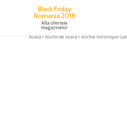
Black Friday
Romania 2018
Skip
to
Afla ofertele
magazinelor
content
Acasă
/
Rochii de seara
/ Rochie Veronique Ga