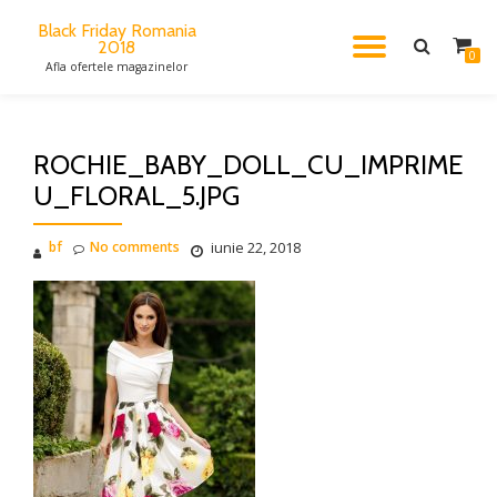
Black Friday Romania
2018
TOGGL
Skip
0
Afla ofertele magazinelor
to
content
NAVIG
ROCHIE_BABY_DOLL_CU_IMPRIME
U_FLORAL_5.JPG
bf
No comments
iunie 22, 2018