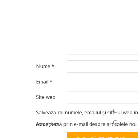
Nume
*
Email
*
Site web
Salvează-mi numele, emailul și site-ul web î
comentez.
Anunță-mă prin e-mail despre articolele noi.