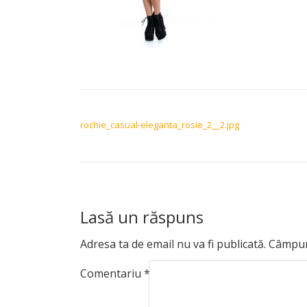
NAVIGARE ÎN ARTICOLE
rochie_casual-eleganta_rosie_2__2.jpg
Lasă un răspuns
Adresa ta de email nu va fi publicată.
Câmpuri
Comentariu
*