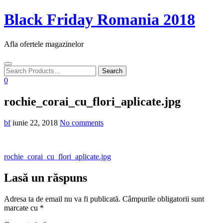
Skip
Black Friday Romania 2018
to
content
Afla ofertele magazinelor
Toggle
navigation
0
rochie_corai_cu_flori_aplicate.jpg
bf
iunie 22, 2018
No comments
Navigare
rochie_corai_cu_flori_aplicate.jpg
în
Lasă un răspuns
articole
Adresa ta de email nu va fi publicată.
Câmpurile obligatorii sunt
marcate cu
*