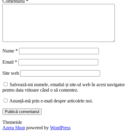
Comentariu
*
Nume
*
Email
*
Site web
Salvează-mi numele, emailul și site-ul web în acest navigator
pentru data viitoare când o să comentez.
Anunță-mă prin e-mail despre articolele noi.
Themeisle
Secondary
Azera Shop
powered by
WordPress