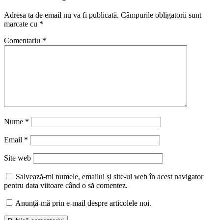
Adresa ta de email nu va fi publicată.
Câmpurile obligatorii sunt
marcate cu
*
Comentariu
*
Nume
*
Email
*
Site web
Salvează-mi numele, emailul și site-ul web în acest navigator
pentru data viitoare când o să comentez.
Anunță-mă prin e-mail despre articolele noi.