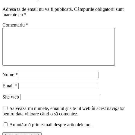
Adresa ta de email nu va fi publicată.
Câmpurile obligatorii sunt
marcate cu
*
Comentariu
*
Nume
*
Email
*
Site web
Salvează-mi numele, emailul și site-ul web în acest navigator
pentru data viitoare când o să comentez.
Anunță-mă prin e-mail despre articolele noi.