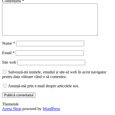
Comentariu
*
Nume
*
Email
*
Site web
Salvează-mi numele, emailul și site-ul web în acest navigator
pentru data viitoare când o să comentez.
Anunță-mă prin e-mail despre articolele noi.
Themeisle
Secondary
Azera Shop
powered by
WordPress