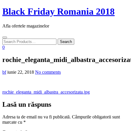
Skip
Black Friday Romania 2018
to
content
Afla ofertele magazinelor
Toggle
navigation
0
rochie_eleganta_midi_albastra_accesoriza
bf
iunie 22, 2018
No comments
Navigare
rochie_eleganta_midi_albastra_accesorizata.jpg
în
Lasă un răspuns
articole
Adresa ta de email nu va fi publicată.
Câmpurile obligatorii sunt
marcate cu
*