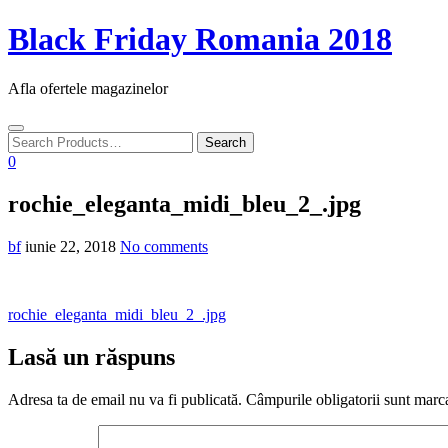
Skip
Black Friday Romania 2018
to
content
Afla ofertele magazinelor
Toggle
navigation
0
rochie_eleganta_midi_bleu_2_.jpg
bf
iunie 22, 2018
No comments
Navigare
rochie_eleganta_midi_bleu_2_.jpg
în
Lasă un răspuns
articole
Adresa ta de email nu va fi publicată.
Câmpurile obligatorii sunt marc