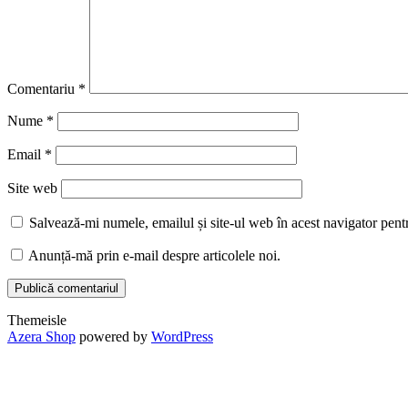
Comentariu
*
Nume
*
Email
*
Site web
Salvează-mi numele, emailul și site-ul web în acest navigator pent
Anunță-mă prin e-mail despre articolele noi.
Themeisle
Secondary
Azera Shop
powered by
WordPress
Menu