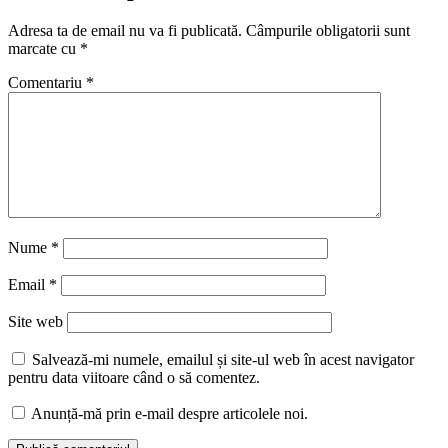
Adresa ta de email nu va fi publicată.
Câmpurile obligatorii sunt
marcate cu
*
Comentariu
*
Nume
*
Email
*
Site web
Salvează-mi numele, emailul și site-ul web în acest navigator
pentru data viitoare când o să comentez.
Anunță-mă prin e-mail despre articolele noi.