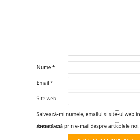
Nume
*
Email
*
Site web
Salvează-mi numele, emailul și site-ul web î
comentez.
Anunță-mă prin e-mail despre articolele noi.