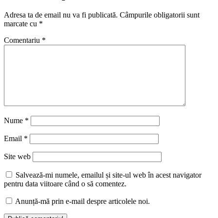
Adresa ta de email nu va fi publicată.
Câmpurile obligatorii sunt
marcate cu
*
Comentariu
*
Nume
*
Email
*
Site web
Salvează-mi numele, emailul și site-ul web în acest navigator
pentru data viitoare când o să comentez.
Anunță-mă prin e-mail despre articolele noi.