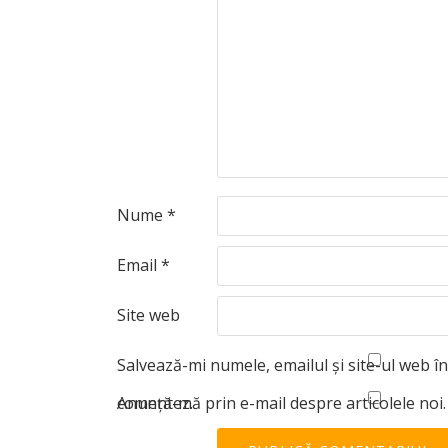
Nume
*
Email
*
Site web
Salvează-mi numele, emailul și site-ul web î
comentez.
Anunță-mă prin e-mail despre articolele noi.