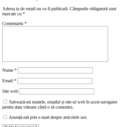
Adresa ta de email nu va fi publicată.
Câmpurile obligatorii sunt
marcate cu
*
Comentariu
*
Nume
*
Email
*
Site web
Salvează-mi numele, emailul și site-ul web în acest navigator
pentru data viitoare când o să comentez.
Anunță-mă prin e-mail despre articolele noi.