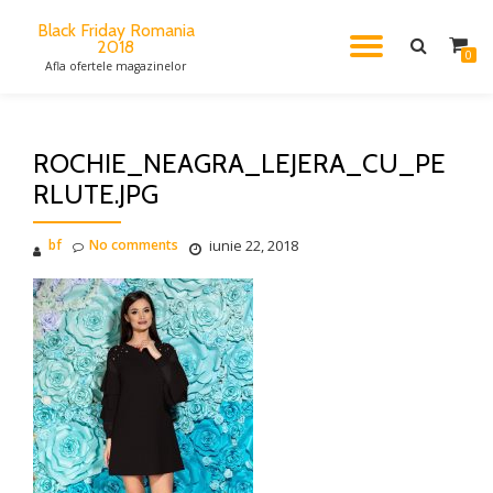
Black Friday Romania
2018
TOGGL
Skip
0
Afla ofertele magazinelor
to
content
NAVIG
ROCHIE_NEAGRA_LEJERA_CU_PE
RLUTE.JPG
bf
No comments
iunie 22, 2018