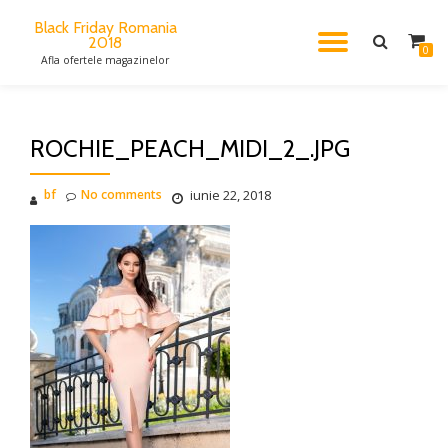
Black Friday Romania
2018
TOGGL
Skip
0
Afla ofertele magazinelor
to
content
NAVIG
ROCHIE_PEACH_MIDI_2_.JPG
bf
No comments
iunie 22, 2018