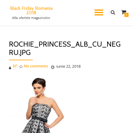
Black Friday Romania
2018
TOGGL
Skip
0
Afla ofertele magazinelor
to
content
NAVIG
ROCHIE_PRINCESS_ALB_CU_NEG
RU.JPG
bf
No comments
iunie 22, 2018