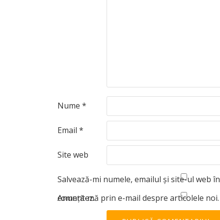
Nume
*
Email
*
Site web
Salvează-mi numele, emailul și site-ul web î
comentez.
Anunță-mă prin e-mail despre articolele noi.