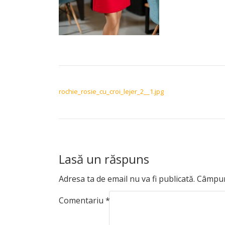
NAVIGARE ÎN ARTICOLE
rochie_rosie_cu_croi_lejer_2__1.jpg
Lasă un răspuns
Adresa ta de email nu va fi publicată.
Câmpuri
Comentariu
*