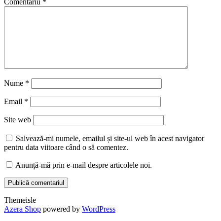
Comentariu
*
Nume
*
Email
*
Site web
Salvează-mi numele, emailul și site-ul web în acest navigator
pentru data viitoare când o să comentez.
Anunță-mă prin e-mail despre articolele noi.
Themeisle
Secondary
Azera Shop
powered by
WordPress