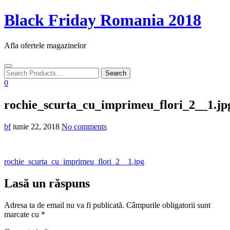
Skip
Black Friday Romania 2018
to
content
Afla ofertele magazinelor
Toggle
navigation
0
rochie_scurta_cu_imprimeu_flori_2__1.jp
bf
iunie 22, 2018
No comments
Navigare
rochie_scurta_cu_imprimeu_flori_2__1.jpg
în
Lasă un răspuns
articole
Adresa ta de email nu va fi publicată.
Câmpurile obligatorii sunt
marcate cu
*