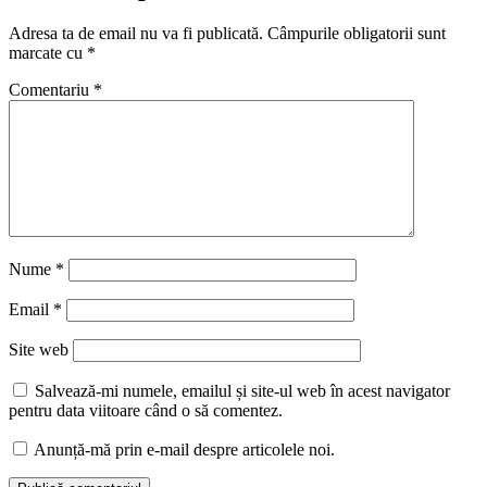
Adresa ta de email nu va fi publicată.
Câmpurile obligatorii sunt
marcate cu
*
Comentariu
*
Nume
*
Email
*
Site web
Salvează-mi numele, emailul și site-ul web în acest navigator
pentru data viitoare când o să comentez.
Anunță-mă prin e-mail despre articolele noi.