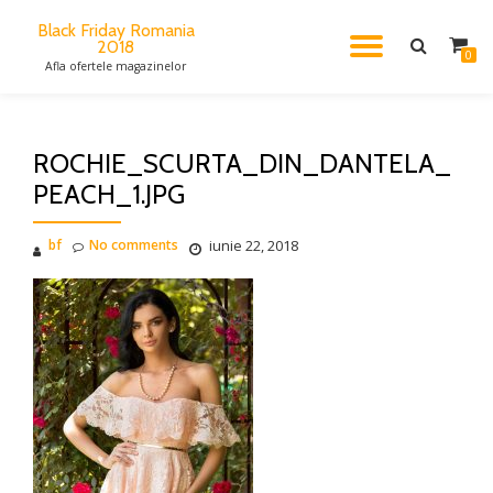
Black Friday Romania
2018
TOGGL
Skip
0
Afla ofertele magazinelor
to
content
NAVIG
ROCHIE_SCURTA_DIN_DANTELA_
PEACH_1.JPG
bf
No comments
iunie 22, 2018