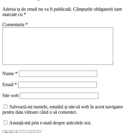
Adresa ta de email nu va fi publicată.
Câmpurile obligatorii sunt
marcate cu
*
Comentariu
*
Nume
*
Email
*
Site web
Salvează-mi numele, emailul și site-ul web în acest navigator
pentru data viitoare când o să comentez.
Anunță-mă prin e-mail despre articolele noi.