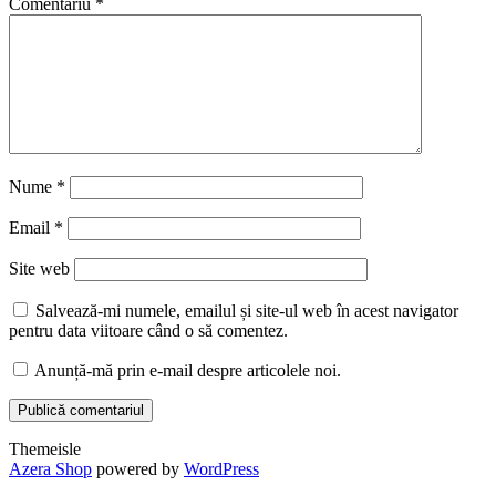
Comentariu
*
Nume
*
Email
*
Site web
Salvează-mi numele, emailul și site-ul web în acest navigator
pentru data viitoare când o să comentez.
Anunță-mă prin e-mail despre articolele noi.
Themeisle
Secondary
Azera Shop
powered by
WordPress