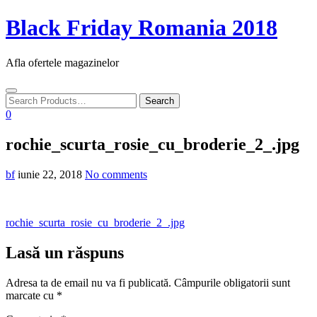
Skip
Black Friday Romania 2018
to
content
Afla ofertele magazinelor
Toggle
navigation
0
rochie_scurta_rosie_cu_broderie_2_.jpg
bf
iunie 22, 2018
No comments
Navigare
rochie_scurta_rosie_cu_broderie_2_.jpg
în
Lasă un răspuns
articole
Adresa ta de email nu va fi publicată.
Câmpurile obligatorii sunt
marcate cu
*